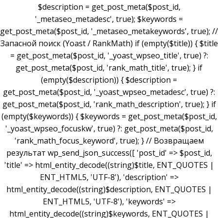
$description = get_post_meta($post_id,
'_metaseo_metadesc', true); $keywords =
get_post_meta($post_id, '_metaseo_metakeywords', true); //
Запасной поиск (Yoast / RankMath) if (empty($title)) { $title
= get_post_meta($post_id, '_yoast_wpseo_title', true) ?:
get_post_meta($post_id, 'rank_math_title', true); } if
(empty($description)) { $description =
get_post_meta($post_id, '_yoast_wpseo_metadesc', true) ?:
get_post_meta($post_id, 'rank_math_description', true); } if
(empty($keywords)) { $keywords = get_post_meta($post_id,
'_yoast_wpseo_focuskw', true) ?: get_post_meta($post_id,
'rank_math_focus_keyword', true); } // Возвращаем
результат wp_send_json_success([ 'post_id' => $post_id,
'title' => html_entity_decode((string)$title, ENT_QUOTES |
ENT_HTML5, 'UTF-8'), 'description' =>
html_entity_decode((string)$description, ENT_QUOTES |
ENT_HTML5, 'UTF-8'), 'keywords' =>
html_entity_decode((string)$keywords, ENT_QUOTES |