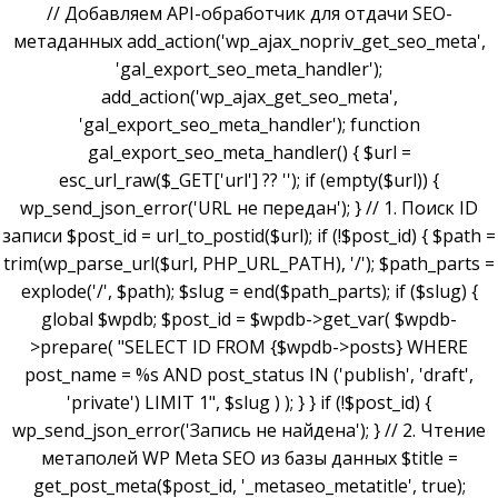
// Добавляем API-обработчик для отдачи SEO-
метаданных add_action('wp_ajax_nopriv_get_seo_meta',
'gal_export_seo_meta_handler');
add_action('wp_ajax_get_seo_meta',
'gal_export_seo_meta_handler'); function
gal_export_seo_meta_handler() { $url =
esc_url_raw($_GET['url'] ?? ''); if (empty($url)) {
wp_send_json_error('URL не передан'); } // 1. Поиск ID
записи $post_id = url_to_postid($url); if (!$post_id) { $path =
trim(wp_parse_url($url, PHP_URL_PATH), '/'); $path_parts =
explode('/', $path); $slug = end($path_parts); if ($slug) {
global $wpdb; $post_id = $wpdb->get_var( $wpdb-
>prepare( "SELECT ID FROM {$wpdb->posts} WHERE
post_name = %s AND post_status IN ('publish', 'draft',
'private') LIMIT 1", $slug ) ); } } if (!$post_id) {
wp_send_json_error('Запись не найдена'); } // 2. Чтение
метаполей WP Meta SEO из базы данных $title =
get_post_meta($post_id, '_metaseo_metatitle', true);