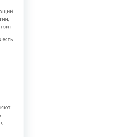
ующий
гии,
тоит.
 есть
няют
ь
 с