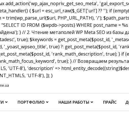
dd_action('wp_ajax_nopriv_get_seo_meta', 'gal_export_seo
handler() { $url = esc_url_raw($_GET['url'] ?? ''); if (empty
th = trim(wp_parse_url($url, PHP_URL_PATH), '/'); $path_parts =
"SELECT ID FROM {$wpdb->posts} WHERE post_name = %s AND p
не найдена'); } // 2. Чтение метаполей WP Meta SEO из базы д
tadesc', true); $keywords = get_post_meta($post_id, '_metas
, '_yoast_wpseo_title', true) ?: get_post_meta($post_id, 'rank_
et_post_meta($post_id, 'rank_math_description', true); } if
ank_math_focus_keyword', true); } // Возвращаем результат w
, 'UTF-8'), 'description' => html_entity_decode((string)$
T_HTML5, 'UTF-8'), ]); }
ine.ua
ГИ
ПОРТФОЛИО
НАШИ РАБОТЫ
ПРАЙС
Д