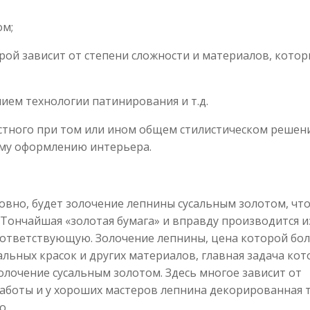
ом;
рой зависит от степени сложности и материалов, кото
ием технологии патинирования и т.д.
естного при том или ином общем стилистическом решен
ому оформлению интерьера.
овно, будет золочение лепнины сусальным золотом, чт
 Тончайшая «золотая бумага» и вправду производится и
оответствующую. Золочение лепнины, цена которой бо
ьных красок и других материалов, главная задача кот
лочение сусальным золотом. Здесь многое зависит от
аботы и у хороших мастеров лепнина декорированная 
о.