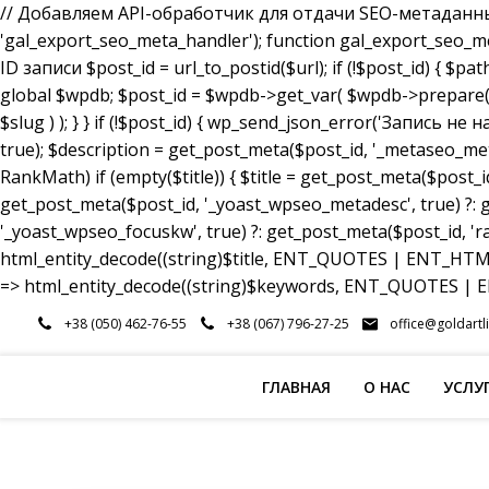
// Добавляем API-обработчик для отдачи SEO-метаданных a
'gal_export_seo_meta_handler'); function gal_export_seo_meta_
ID записи $post_id = url_to_postid($url); if (!$post_id) { $pa
global $wpdb; $post_id = $wpdb->get_var( $wpdb->prepare( 
$slug ) ); } } if (!$post_id) { wp_send_json_error('Запись 
true); $description = get_post_meta($post_id, '_metaseo_me
RankMath) if (empty($title)) { $title = get_post_meta($post_id
get_post_meta($post_id, '_yoast_wpseo_metadesc', true) ?: g
'_yoast_wpseo_focuskw', true) ?: get_post_meta($post_id, 'r
html_entity_decode((string)$title, ENT_QUOTES | ENT_HTML5
=> html_entity_decode((string)$keywords, ENT_QUOTES | EN
Перейти
+38 (050) 462-76-55
+38 (067) 796-27-25
office@goldartl
к
содержимому
ГЛАВНАЯ
О НАС
УСЛУ