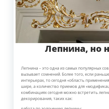
Лепнина, но н
Лепнина – это одна из самых популярных сов
вызывает сомнений. Более того, если раньш
интерьерах, то сегодня «область применени
шире, а количество приемов для «модификац
комбинациях сегодня можно встретить лепни
декорирования, таких как:
работа по золочению лепнины;