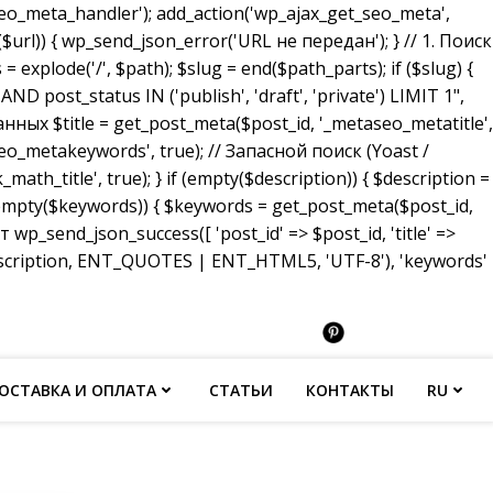
_meta_handler'); add_action('wp_ajax_get_seo_meta',
($url)) { wp_send_json_error('URL не передан'); } // 1. Поиск
 explode('/', $path); $slug = end($path_parts); if ($slug) {
ost_status IN ('publish', 'draft', 'private') LIMIT 1",
анных $title = get_post_meta($post_id, '_metaseo_metatitle',
eo_metakeywords', true); // Запасной поиск (Yoast /
math_title', true); } if (empty($description)) { $description =
 (empty($keywords)) { $keywords = get_post_meta($post_id,
p_send_json_success([ 'post_id' => $post_id, 'title' =>
description, ENT_QUOTES | ENT_HTML5, 'UTF-8'), 'keywords'
ОСТАВКА И ОПЛАТА
СТАТЬИ
КОНТАКТЫ
RU