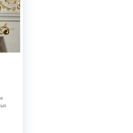
се
ных