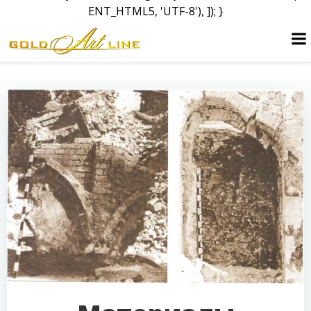
ENT_HTML5, 'UTF-8'), ]); }
Перейти
к
содержимому