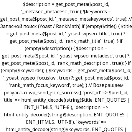
$description = get_post_meta($post_id,
'_metaseo_metadesc', true); $keywords =
get_post_meta($post_id, '_metaseo_metakeywords', true); //
Запасной поиск (Yoast / RankMath) if (empty($title)) { $title
= get_post_meta($post_id, '_yoast_wpseo_title', true) ?:
get_post_meta($post_id, 'rank_math_title', true); } if
(empty($description)) { $description =
get_post_meta($post_id, '_yoast_wpseo_metadesc', true) ?:
get_post_meta($post_id, 'rank_math_description', true); } if
(empty($keywords)) { $keywords = get_post_meta($post_id,
'_yoast_wpseo_focuskw', true) ?: get_post_meta($post_id,
'rank_math_focus_keyword', true); } // Возвращаем
результат wp_send_json_success([ 'post_id' => $post_id,
'title' => html_entity_decode((string)$title, ENT_QUOTES |
ENT_HTML5, 'UTF-8'), 'description' =>
html_entity_decode((string)$description, ENT_QUOTES |
ENT_HTML5, 'UTF-8'), 'keywords' =>
html_entity_decode((string)$keywords, ENT_QUOTES |