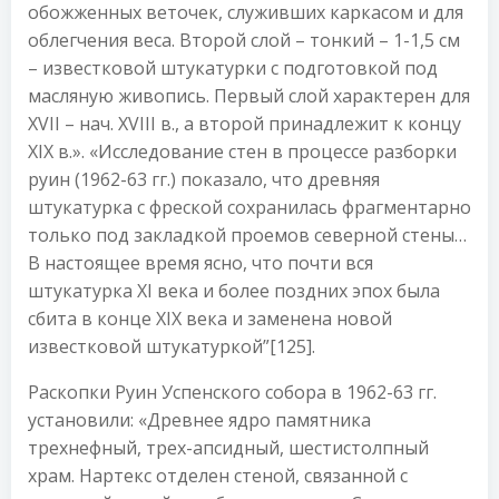
обожженных веточек, служивших каркасом и для
облегчения веса. Второй слой – тонкий – 1-1,5 см
– известковой штукатурки с подготовкой под
масляную живопись. Первый слой характерен для
XVII – нач. XVIII в., а второй принадлежит к концу
XIX в.». «Исследование стен в процессе разборки
руин (1962-63 гг.) показало, что древняя
штукатурка с фреской сохранилась фрагментарно
только под закладкой проемов северной стены…
В настоящее время ясно, что почти вся
штукатурка XI века и более поздних эпох была
сбита в конце XIX века и заменена новой
известковой штукатуркой”[125].
Раскопки Руин Успенского собора в 1962-63 гг.
установили: «Древнее ядро памятника
трехнефный, трех-апсидный, шестистолпный
храм. Нартекс отделен стеной, связанной с