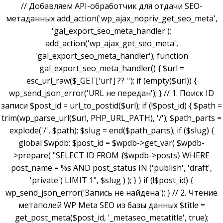
// Добавляем API-обработчик для отдачи SEO-
метаданных add_action('wp_ajax_nopriv_get_seo_meta',
'gal_export_seo_meta_handler');
add_action('wp_ajax_get_seo_meta',
'gal_export_seo_meta_handler'); function
gal_export_seo_meta_handler() { $url =
esc_url_raw($_GET['url'] ?? ''); if (empty($url)) {
wp_send_json_error('URL не передан'); } // 1. Поиск ID
записи $post_id = url_to_postid($url); if (!$post_id) { $path =
trim(wp_parse_url($url, PHP_URL_PATH), '/'); $path_parts =
explode('/', $path); $slug = end($path_parts); if ($slug) {
global $wpdb; $post_id = $wpdb->get_var( $wpdb-
>prepare( "SELECT ID FROM {$wpdb->posts} WHERE
post_name = %s AND post_status IN ('publish', 'draft',
'private') LIMIT 1", $slug ) ); } } if (!$post_id) {
wp_send_json_error('Запись не найдена'); } // 2. Чтение
метаполей WP Meta SEO из базы данных $title =
get_post_meta($post_id, '_metaseo_metatitle', true);