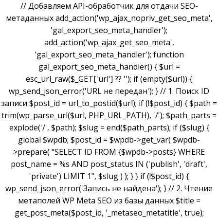
// Добавляем API-обработчик для отдачи SEO-
метаданных add_action('wp_ajax_nopriv_get_seo_meta',
'gal_export_seo_meta_handler');
add_action('wp_ajax_get_seo_meta',
'gal_export_seo_meta_handler'); function
gal_export_seo_meta_handler() { $url =
esc_url_raw($_GET['url'] ?? ''); if (empty($url)) {
wp_send_json_error('URL не передан'); } // 1. Поиск ID
записи $post_id = url_to_postid($url); if (!$post_id) { $path =
trim(wp_parse_url($url, PHP_URL_PATH), '/'); $path_parts =
explode('/', $path); $slug = end($path_parts); if ($slug) {
global $wpdb; $post_id = $wpdb->get_var( $wpdb-
>prepare( "SELECT ID FROM {$wpdb->posts} WHERE
post_name = %s AND post_status IN ('publish', 'draft',
'private') LIMIT 1", $slug ) ); } } if (!$post_id) {
wp_send_json_error('Запись не найдена'); } // 2. Чтение
метаполей WP Meta SEO из базы данных $title =
get_post_meta($post_id, '_metaseo_metatitle', true);