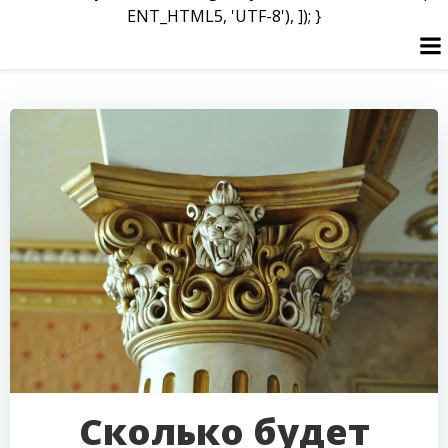
ENT_HTML5, 'UTF-8'), ]); }
Перейти
к
содержимому
Сколько будет