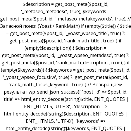
$description = get_post_meta($post_id,
'_metaseo_metadesc', true); $keywords =
get_post_meta($post_id, '_metaseo_metakeywords', true); //
Запасной поиск (Yoast / RankMath) if (empty($title)) { $title
= get_post_meta($post_id, '_yoast_wpseo_title', true) ?:
get_post_meta($post_id, 'rank_math_title', true); } if
(empty($description)) { $description =
get_post_meta($post_id, '_yoast_wpseo_metadesc', true) ?:
get_post_meta($post_id, 'rank_math_description', true); } if
(empty($keywords)) { $keywords = get_post_meta($post_id,
'_yoast_wpseo_focuskw', true) ?: get_post_meta($post_id,
'rank_math_focus_keyword', true); } // Возвращаем
результат wp_send_json_success([ 'post_id' => $post_id,
'title' => html_entity_decode((string)$title, ENT_QUOTES |
ENT_HTML5, 'UTF-8'), 'description' =>
html_entity_decode((string)$description, ENT_QUOTES |
ENT_HTML5, 'UTF-8'), 'keywords' =>
html_entity_decode((string)$keywords, ENT_QUOTES |