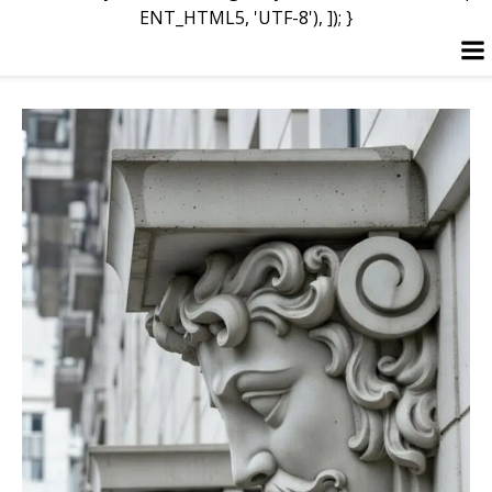
ENT_HTML5, 'UTF-8'), ]); }
Перейти
к
содержимому