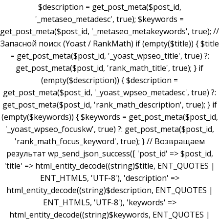
$description = get_post_meta($post_id,
'_metaseo_metadesc', true); $keywords =
get_post_meta($post_id, '_metaseo_metakeywords', true); //
Запасной поиск (Yoast / RankMath) if (empty($title)) { $title
= get_post_meta($post_id, '_yoast_wpseo_title', true) ?:
get_post_meta($post_id, 'rank_math_title', true); } if
(empty($description)) { $description =
get_post_meta($post_id, '_yoast_wpseo_metadesc', true) ?:
get_post_meta($post_id, 'rank_math_description', true); } if
(empty($keywords)) { $keywords = get_post_meta($post_id,
'_yoast_wpseo_focuskw', true) ?: get_post_meta($post_id,
'rank_math_focus_keyword', true); } // Возвращаем
результат wp_send_json_success([ 'post_id' => $post_id,
'title' => html_entity_decode((string)$title, ENT_QUOTES |
ENT_HTML5, 'UTF-8'), 'description' =>
html_entity_decode((string)$description, ENT_QUOTES |
ENT_HTML5, 'UTF-8'), 'keywords' =>
html_entity_decode((string)$keywords, ENT_QUOTES |