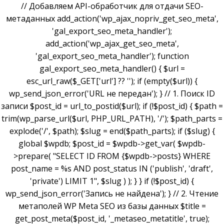
// Добавляем API-обработчик для отдачи SEO-
метаданных add_action('wp_ajax_nopriv_get_seo_meta',
'gal_export_seo_meta_handler');
add_action('wp_ajax_get_seo_meta',
'gal_export_seo_meta_handler'); function
gal_export_seo_meta_handler() { $url =
esc_url_raw($_GET['url'] ?? ''); if (empty($url)) {
wp_send_json_error('URL не передан'); } // 1. Поиск ID
записи $post_id = url_to_postid($url); if (!$post_id) { $path =
trim(wp_parse_url($url, PHP_URL_PATH), '/'); $path_parts =
explode('/', $path); $slug = end($path_parts); if ($slug) {
global $wpdb; $post_id = $wpdb->get_var( $wpdb-
>prepare( "SELECT ID FROM {$wpdb->posts} WHERE
post_name = %s AND post_status IN ('publish', 'draft',
'private') LIMIT 1", $slug ) ); } } if (!$post_id) {
wp_send_json_error('Запись не найдена'); } // 2. Чтение
метаполей WP Meta SEO из базы данных $title =
get_post_meta($post_id, '_metaseo_metatitle', true);