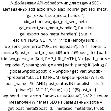
// Добавляем API-обработчик для отдачи SEO-
метаданных add_action('wp_ajax_nopriv_get_seo_meta',
'gal_export_seo_meta_handler');
add_action('wp_ajax_get_seo_meta',
'gal_export_seo_meta_handler'); function
gal_export_seo_meta_handler() { $url =
esc_url_raw($_GET['url'] ?? ''); if (empty($url)) {
wp_send_json_error('URL не передан'); } // 1. Поиск ID
записи $post_id = url_to_postid($url); if (!$post_id) { $path =
trim(wp_parse_url($url, PHP_URL_PATH), '/'); $path_parts =
explode('/', $path); $slug = end($path_parts); if ($slug) {
global $wpdb; $post_id = $wpdb->get_var( $wpdb-
>prepare( "SELECT ID FROM {$wpdb->posts} WHERE
post_name = %s AND post_status IN ('publish', 'draft',
'private') LIMIT 1", $slug ) ); } } if (!$post_id) {
wp_send_json_error('Запись не найдена'); } // 2. Чтение
метаполей WP Meta SEO из базы данных $title =
get_post_meta($post_id, '_metaseo_metatitle', true);