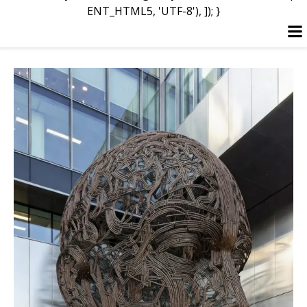
ENT_HTML5, 'UTF-8'), ]); }
Перейти
к
содержимому