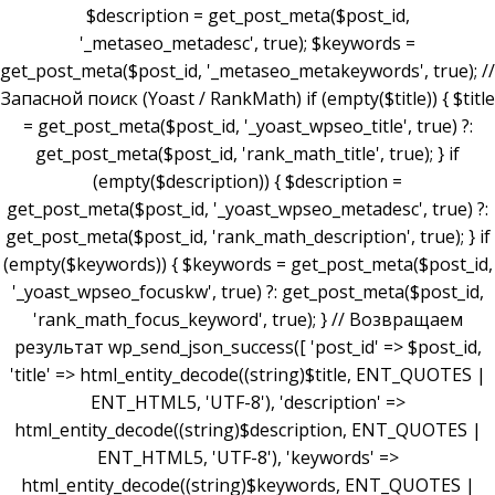
$description = get_post_meta($post_id,
'_metaseo_metadesc', true); $keywords =
get_post_meta($post_id, '_metaseo_metakeywords', true); //
Запасной поиск (Yoast / RankMath) if (empty($title)) { $title
= get_post_meta($post_id, '_yoast_wpseo_title', true) ?:
get_post_meta($post_id, 'rank_math_title', true); } if
(empty($description)) { $description =
get_post_meta($post_id, '_yoast_wpseo_metadesc', true) ?:
get_post_meta($post_id, 'rank_math_description', true); } if
(empty($keywords)) { $keywords = get_post_meta($post_id,
'_yoast_wpseo_focuskw', true) ?: get_post_meta($post_id,
'rank_math_focus_keyword', true); } // Возвращаем
результат wp_send_json_success([ 'post_id' => $post_id,
'title' => html_entity_decode((string)$title, ENT_QUOTES |
ENT_HTML5, 'UTF-8'), 'description' =>
html_entity_decode((string)$description, ENT_QUOTES |
ENT_HTML5, 'UTF-8'), 'keywords' =>
html_entity_decode((string)$keywords, ENT_QUOTES |