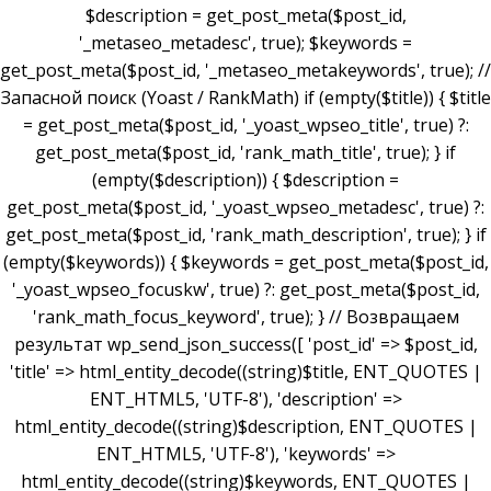
$description = get_post_meta($post_id,
'_metaseo_metadesc', true); $keywords =
get_post_meta($post_id, '_metaseo_metakeywords', true); //
Запасной поиск (Yoast / RankMath) if (empty($title)) { $title
= get_post_meta($post_id, '_yoast_wpseo_title', true) ?:
get_post_meta($post_id, 'rank_math_title', true); } if
(empty($description)) { $description =
get_post_meta($post_id, '_yoast_wpseo_metadesc', true) ?:
get_post_meta($post_id, 'rank_math_description', true); } if
(empty($keywords)) { $keywords = get_post_meta($post_id,
'_yoast_wpseo_focuskw', true) ?: get_post_meta($post_id,
'rank_math_focus_keyword', true); } // Возвращаем
результат wp_send_json_success([ 'post_id' => $post_id,
'title' => html_entity_decode((string)$title, ENT_QUOTES |
ENT_HTML5, 'UTF-8'), 'description' =>
html_entity_decode((string)$description, ENT_QUOTES |
ENT_HTML5, 'UTF-8'), 'keywords' =>
html_entity_decode((string)$keywords, ENT_QUOTES |