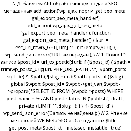
// Добавляем API-обработчик для отдачи SEO-
метаданных add_action('wp_ajax_nopriv_get_seo_meta',
'gal_export_seo_meta_handler');
add_action('wp_ajax_get_seo_meta',
'gal_export_seo_meta_handler'); function
gal_export_seo_meta_handler() { $url =
esc_url_raw($_GET['url'] ?? ''); if (empty($url)) {
wp_send_json_error('URL не передан'); } // 1. Поиск ID
записи $post_id = url_to_postid($url); if (!$post_id) { $path =
trim(wp_parse_url($url, PHP_URL_PATH), '/'); $path_parts =
explode('/', $path); $slug = end($path_parts); if ($slug) {
global $wpdb; $post_id = $wpdb->get_var( $wpdb-
>prepare( "SELECT ID FROM {$wpdb->posts} WHERE
post_name = %s AND post_status IN ('publish', 'draft',
'private') LIMIT 1", $slug ) ); } } if (!$post_id) {
wp_send_json_error('Запись не найдена'); } // 2. Чтение
метаполей WP Meta SEO из базы данных $title =
get_post_meta($post_id, '_metaseo_metatitle', true);