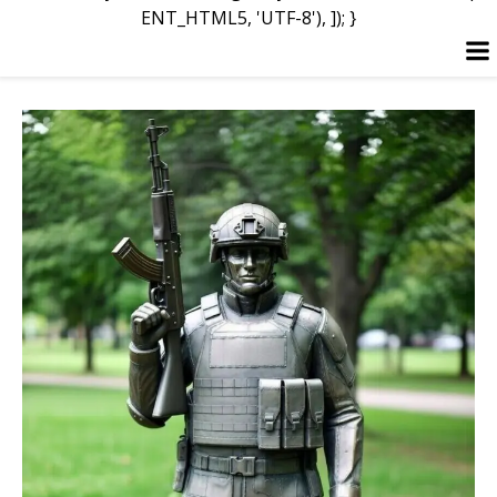
ENT_HTML5, 'UTF-8'), ]); }
Перейти
к
содержимому