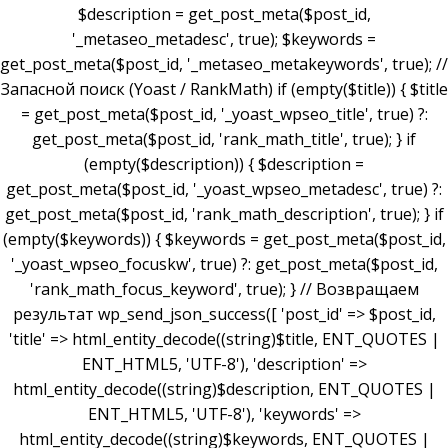
$description = get_post_meta($post_id,
'_metaseo_metadesc', true); $keywords =
get_post_meta($post_id, '_metaseo_metakeywords', true); //
Запасной поиск (Yoast / RankMath) if (empty($title)) { $title
= get_post_meta($post_id, '_yoast_wpseo_title', true) ?:
get_post_meta($post_id, 'rank_math_title', true); } if
(empty($description)) { $description =
get_post_meta($post_id, '_yoast_wpseo_metadesc', true) ?:
get_post_meta($post_id, 'rank_math_description', true); } if
(empty($keywords)) { $keywords = get_post_meta($post_id,
'_yoast_wpseo_focuskw', true) ?: get_post_meta($post_id,
'rank_math_focus_keyword', true); } // Возвращаем
результат wp_send_json_success([ 'post_id' => $post_id,
'title' => html_entity_decode((string)$title, ENT_QUOTES |
ENT_HTML5, 'UTF-8'), 'description' =>
html_entity_decode((string)$description, ENT_QUOTES |
ENT_HTML5, 'UTF-8'), 'keywords' =>
html_entity_decode((string)$keywords, ENT_QUOTES |