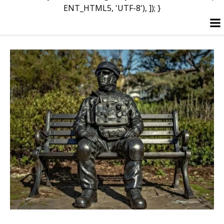
ENT_HTML5, 'UTF-8'), ]); }
Перейти
к
содержимому