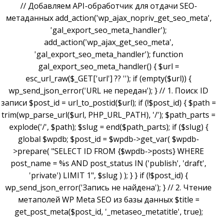
// Добавляем API-обработчик для отдачи SEO-
метаданных add_action('wp_ajax_nopriv_get_seo_meta',
'gal_export_seo_meta_handler');
add_action('wp_ajax_get_seo_meta',
'gal_export_seo_meta_handler'); function
gal_export_seo_meta_handler() { $url =
esc_url_raw($_GET['url'] ?? ''); if (empty($url)) {
wp_send_json_error('URL не передан'); } // 1. Поиск ID
записи $post_id = url_to_postid($url); if (!$post_id) { $path =
trim(wp_parse_url($url, PHP_URL_PATH), '/'); $path_parts =
explode('/', $path); $slug = end($path_parts); if ($slug) {
global $wpdb; $post_id = $wpdb->get_var( $wpdb-
>prepare( "SELECT ID FROM {$wpdb->posts} WHERE
post_name = %s AND post_status IN ('publish', 'draft',
'private') LIMIT 1", $slug ) ); } } if (!$post_id) {
wp_send_json_error('Запись не найдена'); } // 2. Чтение
метаполей WP Meta SEO из базы данных $title =
get_post_meta($post_id, '_metaseo_metatitle', true);