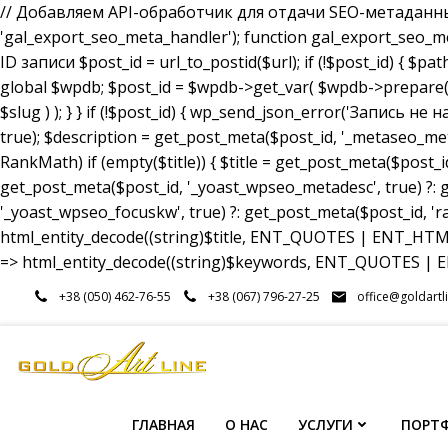
// Добавляем API-обработчик для отдачи SEO-метаданных a
'gal_export_seo_meta_handler'); function gal_export_seo_meta_
ID записи $post_id = url_to_postid($url); if (!$post_id) { $pa
global $wpdb; $post_id = $wpdb->get_var( $wpdb->prepare( 
$slug ) ); } } if (!$post_id) { wp_send_json_error('Запись 
true); $description = get_post_meta($post_id, '_metaseo_me
RankMath) if (empty($title)) { $title = get_post_meta($post_id
get_post_meta($post_id, '_yoast_wpseo_metadesc', true) ?: g
'_yoast_wpseo_focuskw', true) ?: get_post_meta($post_id, 'r
html_entity_decode((string)$title, ENT_QUOTES | ENT_HTML5
=> html_entity_decode((string)$keywords, ENT_QUOTES | EN
Перейти
+38 (050) 462-76-55
+38 (067) 796-27-25
office@goldartl
к
содержимому
ГЛАВНАЯ
О НАС
УСЛУГИ
ПОРТ