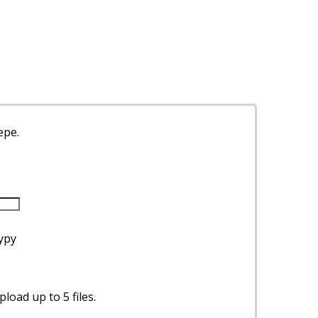
ере.
уру
load up to 5 files.