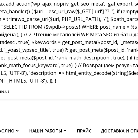
dd_action('wp_ajax_nopriv_get_seo_meta', 'gal_export_seo
handler() { $url = esc_url_raw($_GET['url'] ?? ''); if (empty
th = trim(wp_parse_url($url, PHP_URL_PATH), '/'); $path_parts =
"SELECT ID FROM {$wpdb->posts} WHERE post_name = %s AND p
не найдена'); } // 2. Чтение метаполей WP Meta SEO из базы д
tadesc', true); $keywords = get_post_meta($post_id, '_metas
, '_yoast_wpseo_title', true) ?: get_post_meta($post_id, 'rank_
et_post_meta($post_id, 'rank_math_description', true); } if
ank_math_focus_keyword', true); } // Возвращаем результат w
, 'UTF-8'), 'description' => html_entity_decode((string)$
T_HTML5, 'UTF-8'), ]); }
ine.ua
ФОЛИО
НАШИ РАБОТЫ
ПРАЙС
ДОСТАВКА И ОП