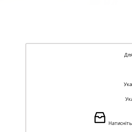
Для
Ука
Ук
Натисніть