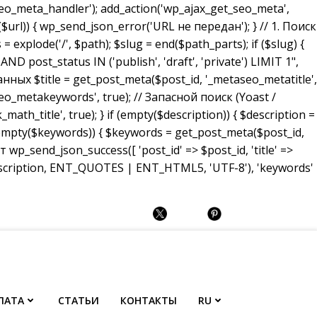
_meta_handler'); add_action('wp_ajax_get_seo_meta',
($url)) { wp_send_json_error('URL не передан'); } // 1. Поиск
 explode('/', $path); $slug = end($path_parts); if ($slug) {
ost_status IN ('publish', 'draft', 'private') LIMIT 1",
анных $title = get_post_meta($post_id, '_metaseo_metatitle',
eo_metakeywords', true); // Запасной поиск (Yoast /
math_title', true); } if (empty($description)) { $description =
 (empty($keywords)) { $keywords = get_post_meta($post_id,
p_send_json_success([ 'post_id' => $post_id, 'title' =>
description, ENT_QUOTES | ENT_HTML5, 'UTF-8'), 'keywords'
ЛАТА
СТАТЬИ
КОНТАКТЫ
RU