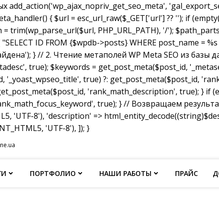
dd_action('wp_ajax_nopriv_get_seo_meta', 'gal_export_seo
handler() { $url = esc_url_raw($_GET['url'] ?? ''); if (empty
th = trim(wp_parse_url($url, PHP_URL_PATH), '/'); $path_parts =
"SELECT ID FROM {$wpdb->posts} WHERE post_name = %s AND p
не найдена'); } // 2. Чтение метаполей WP Meta SEO из базы д
tadesc', true); $keywords = get_post_meta($post_id, '_metas
, '_yoast_wpseo_title', true) ?: get_post_meta($post_id, 'rank_
et_post_meta($post_id, 'rank_math_description', true); } if
ank_math_focus_keyword', true); } // Возвращаем результат w
, 'UTF-8'), 'description' => html_entity_decode((string)$
T_HTML5, 'UTF-8'), ]); }
ine.ua
ГИ
ПОРТФОЛИО
НАШИ РАБОТЫ
ПРАЙС
Д