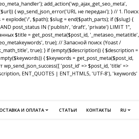
_meta_handler'); add_action('wp_ajax_get_seo_meta',
($url)) { wp_send_json_error('URL не передан'); } // 1. Поиск
 explode('/', $path); $slug = end($path_parts); if ($slug) {
ost_status IN ('publish', 'draft', 'private') LIMIT 1",
анных $title = get_post_meta($post_id, '_metaseo_metatitle',
eo_metakeywords', true); // Запасной поиск (Yoast /
math_title', true); } if (empty($description)) { $description =
 (empty($keywords)) { $keywords = get_post_meta($post_id,
p_send_json_success([ 'post_id' => $post_id, 'title' =>
description, ENT_QUOTES | ENT_HTML5, 'UTF-8'), 'keywords'
ОСТАВКА И ОПЛАТА
СТАТЬИ
КОНТАКТЫ
RU