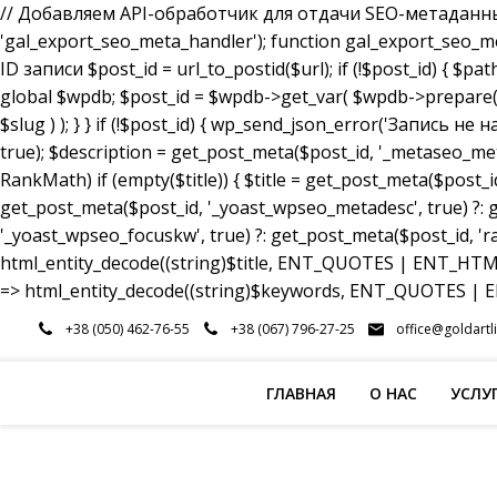
// Добавляем API-обработчик для отдачи SEO-метаданных a
'gal_export_seo_meta_handler'); function gal_export_seo_meta_
ID записи $post_id = url_to_postid($url); if (!$post_id) { $pa
global $wpdb; $post_id = $wpdb->get_var( $wpdb->prepare( 
$slug ) ); } } if (!$post_id) { wp_send_json_error('Запись 
true); $description = get_post_meta($post_id, '_metaseo_me
RankMath) if (empty($title)) { $title = get_post_meta($post_id
get_post_meta($post_id, '_yoast_wpseo_metadesc', true) ?: g
'_yoast_wpseo_focuskw', true) ?: get_post_meta($post_id, 'r
html_entity_decode((string)$title, ENT_QUOTES | ENT_HTML5
=> html_entity_decode((string)$keywords, ENT_QUOTES | EN
Перейти
+38 (050) 462-76-55
+38 (067) 796-27-25
office@goldartl
к
содержимому
ГЛАВНАЯ
О НАС
УСЛУ