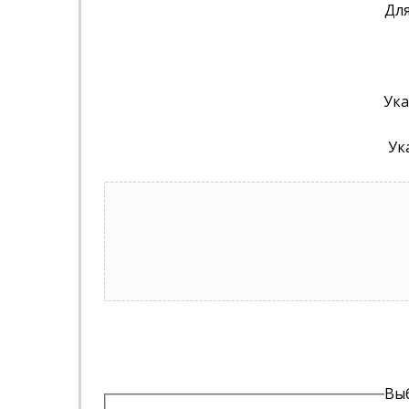
Для
Ука
Ук
Выб