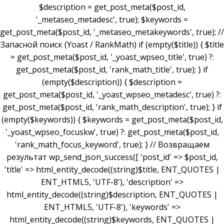
$description = get_post_meta($post_id,
'_metaseo_metadesc', true); $keywords =
get_post_meta($post_id, '_metaseo_metakeywords', true); //
Запасной поиск (Yoast / RankMath) if (empty($title)) { $title
= get_post_meta($post_id, '_yoast_wpseo_title', true) ?:
get_post_meta($post_id, 'rank_math_title', true); } if
(empty($description)) { $description =
get_post_meta($post_id, '_yoast_wpseo_metadesc', true) ?:
get_post_meta($post_id, 'rank_math_description', true); } if
(empty($keywords)) { $keywords = get_post_meta($post_id,
'_yoast_wpseo_focuskw', true) ?: get_post_meta($post_id,
'rank_math_focus_keyword', true); } // Возвращаем
результат wp_send_json_success([ 'post_id' => $post_id,
'title' => html_entity_decode((string)$title, ENT_QUOTES |
ENT_HTML5, 'UTF-8'), 'description' =>
html_entity_decode((string)$description, ENT_QUOTES |
ENT_HTML5, 'UTF-8'), 'keywords' =>
html_entity_decode((string)$keywords, ENT_QUOTES |