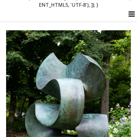
ENT_HTML5, 'UTF-8'), ]); }
Перейти
к
содержимому