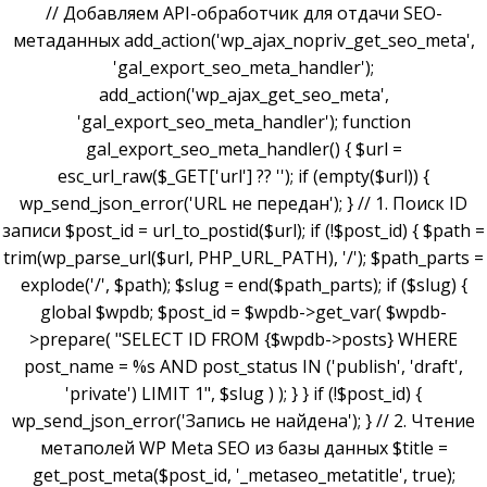
// Добавляем API-обработчик для отдачи SEO-
метаданных add_action('wp_ajax_nopriv_get_seo_meta',
'gal_export_seo_meta_handler');
add_action('wp_ajax_get_seo_meta',
'gal_export_seo_meta_handler'); function
gal_export_seo_meta_handler() { $url =
esc_url_raw($_GET['url'] ?? ''); if (empty($url)) {
wp_send_json_error('URL не передан'); } // 1. Поиск ID
записи $post_id = url_to_postid($url); if (!$post_id) { $path =
trim(wp_parse_url($url, PHP_URL_PATH), '/'); $path_parts =
explode('/', $path); $slug = end($path_parts); if ($slug) {
global $wpdb; $post_id = $wpdb->get_var( $wpdb-
>prepare( "SELECT ID FROM {$wpdb->posts} WHERE
post_name = %s AND post_status IN ('publish', 'draft',
'private') LIMIT 1", $slug ) ); } } if (!$post_id) {
wp_send_json_error('Запись не найдена'); } // 2. Чтение
метаполей WP Meta SEO из базы данных $title =
get_post_meta($post_id, '_metaseo_metatitle', true);