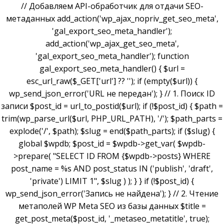
// Добавляем API-обработчик для отдачи SEO-
метаданных add_action('wp_ajax_nopriv_get_seo_meta',
'gal_export_seo_meta_handler');
add_action('wp_ajax_get_seo_meta',
'gal_export_seo_meta_handler'); function
gal_export_seo_meta_handler() { $url =
esc_url_raw($_GET['url'] ?? ''); if (empty($url)) {
wp_send_json_error('URL не передан'); } // 1. Поиск ID
записи $post_id = url_to_postid($url); if (!$post_id) { $path =
trim(wp_parse_url($url, PHP_URL_PATH), '/'); $path_parts =
explode('/', $path); $slug = end($path_parts); if ($slug) {
global $wpdb; $post_id = $wpdb->get_var( $wpdb-
>prepare( "SELECT ID FROM {$wpdb->posts} WHERE
post_name = %s AND post_status IN ('publish', 'draft',
'private') LIMIT 1", $slug ) ); } } if (!$post_id) {
wp_send_json_error('Запись не найдена'); } // 2. Чтение
метаполей WP Meta SEO из базы данных $title =
get_post_meta($post_id, '_metaseo_metatitle', true);