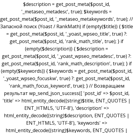
$description = get_post_meta($post_id,
'_metaseo_metadesc', true); $keywords =
get_post_meta($post_id, '_metaseo_metakeywords', true); //
Запасной поиск (Yoast / RankMath) if (empty($title)) { $title
= get_post_meta($post_id, '_yoast_wpseo_title', true) ?:
get_post_meta($post_id, 'rank_math_title', true); } if
(empty($description)) { $description =
get_post_meta($post_id, '_yoast_wpseo_metadesc', true) ?:
get_post_meta($post_id, 'rank_math_description', true); } if
(empty($keywords)) { $keywords = get_post_meta($post_id,
'_yoast_wpseo_focuskw', true) ?: get_post_meta($post_id,
'rank_math_focus_keyword', true); } // Возвращаем
результат wp_send_json_success([ 'post_id' => $post_id,
'title' => html_entity_decode((string)$title, ENT_QUOTES |
ENT_HTML5, 'UTF-8'), 'description' =>
html_entity_decode((string)$description, ENT_QUOTES |
ENT_HTML5, 'UTF-8'), 'keywords' =>
html_entity_decode((string)$keywords, ENT_QUOTES |