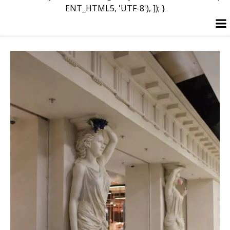
ENT_HTML5, 'UTF-8'), ]); }
Перейти
к
содержимому