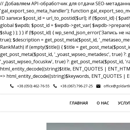
// Добавляем API-обработчик для отдачи SEO-метаданных a
'gal_export_seo_meta_handler'); function gal_export_seo_meta_
ID записи $post_id = url_to_postid($url); if (!$post_id) { $pa
global $wpdb; $post_id = $wpdb->get_var( $wpdb->prepare( 
$slug ) ); } } if (!$post_id) { wp_send_json_error('Запись 
true); $description = get_post_meta($post_id, '_metaseo_me
RankMath) if (empty($title)) { $title = get_post_meta($post_id
get_post_meta($post_id, '_yoast_wpseo_metadesc', true) ?: g
'_yoast_wpseo_focuskw', true) ?: get_post_meta($post_id, 'r
html_entity_decode((string)$title, ENT_QUOTES | ENT_HTML5
=> html_entity_decode((string)$keywords, ENT_QUOTES | EN
Перейти
+38 (050) 462-76-55
+38 (067) 796-27-25
office@goldartl
к
содержимому
ГЛАВНАЯ
О НАС
УСЛУ