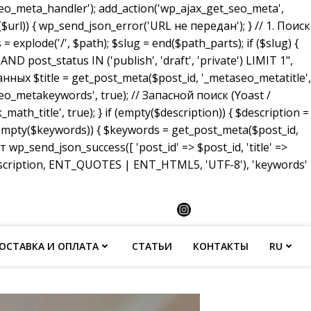
_meta_handler'); add_action('wp_ajax_get_seo_meta',
($url)) { wp_send_json_error('URL не передан'); } // 1. Поиск
 explode('/', $path); $slug = end($path_parts); if ($slug) {
ost_status IN ('publish', 'draft', 'private') LIMIT 1",
анных $title = get_post_meta($post_id, '_metaseo_metatitle',
eo_metakeywords', true); // Запасной поиск (Yoast /
math_title', true); } if (empty($description)) { $description =
 (empty($keywords)) { $keywords = get_post_meta($post_id,
p_send_json_success([ 'post_id' => $post_id, 'title' =>
description, ENT_QUOTES | ENT_HTML5, 'UTF-8'), 'keywords'
ОСТАВКА И ОПЛАТА
СТАТЬИ
КОНТАКТЫ
RU