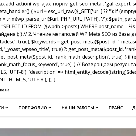
dd_action('wp_ajax_nopriv_get_seo_meta', 'gal_export_seo
handler() { $url = esc_url_raw($_GET['url'] ?? ''); if (empty
th = trim(wp_parse_url($url, PHP_URL_PATH), '/'); $path_parts =
"SELECT ID FROM {$wpdb->posts} WHERE post_name = %s AND p
не найдена'); } // 2. Чтение метаполей WP Meta SEO из базы д
tadesc', true); $keywords = get_post_meta($post_id, '_metas
, '_yoast_wpseo_title', true) ?: get_post_meta($post_id, 'rank_
et_post_meta($post_id, 'rank_math_description', true); } if
ank_math_focus_keyword', true); } // Возвращаем результат w
, 'UTF-8'), 'description' => html_entity_decode((string)$
T_HTML5, 'UTF-8'), ]); }
ine.ua
ГИ
ПОРТФОЛИО
НАШИ РАБОТЫ
ПРАЙС
Д