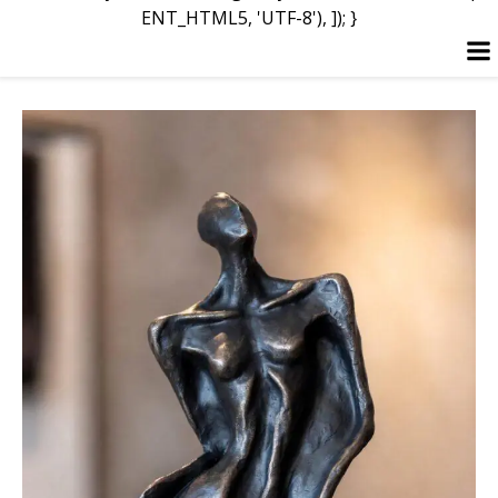
ENT_HTML5, 'UTF-8'), ]); }
Перейти
к
содержимому