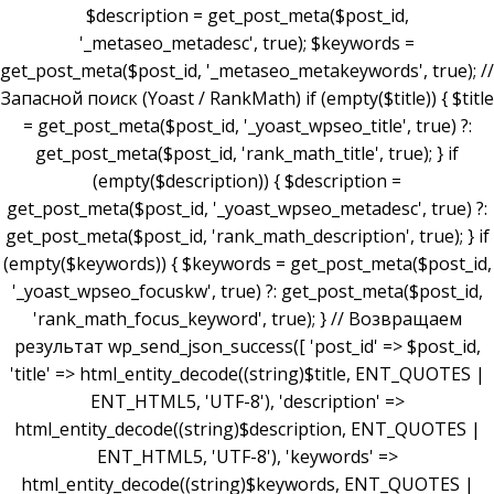
$description = get_post_meta($post_id,
'_metaseo_metadesc', true); $keywords =
get_post_meta($post_id, '_metaseo_metakeywords', true); //
Запасной поиск (Yoast / RankMath) if (empty($title)) { $title
= get_post_meta($post_id, '_yoast_wpseo_title', true) ?:
get_post_meta($post_id, 'rank_math_title', true); } if
(empty($description)) { $description =
get_post_meta($post_id, '_yoast_wpseo_metadesc', true) ?:
get_post_meta($post_id, 'rank_math_description', true); } if
(empty($keywords)) { $keywords = get_post_meta($post_id,
'_yoast_wpseo_focuskw', true) ?: get_post_meta($post_id,
'rank_math_focus_keyword', true); } // Возвращаем
результат wp_send_json_success([ 'post_id' => $post_id,
'title' => html_entity_decode((string)$title, ENT_QUOTES |
ENT_HTML5, 'UTF-8'), 'description' =>
html_entity_decode((string)$description, ENT_QUOTES |
ENT_HTML5, 'UTF-8'), 'keywords' =>
html_entity_decode((string)$keywords, ENT_QUOTES |