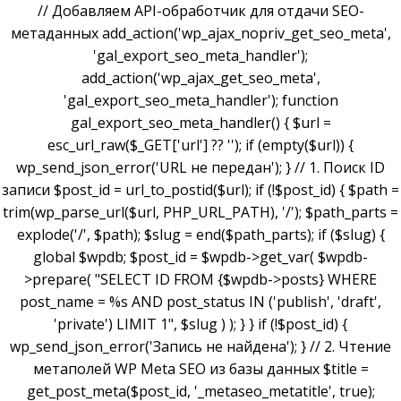
// Добавляем API-обработчик для отдачи SEO-
метаданных add_action('wp_ajax_nopriv_get_seo_meta',
'gal_export_seo_meta_handler');
add_action('wp_ajax_get_seo_meta',
'gal_export_seo_meta_handler'); function
gal_export_seo_meta_handler() { $url =
esc_url_raw($_GET['url'] ?? ''); if (empty($url)) {
wp_send_json_error('URL не передан'); } // 1. Поиск ID
записи $post_id = url_to_postid($url); if (!$post_id) { $path =
trim(wp_parse_url($url, PHP_URL_PATH), '/'); $path_parts =
explode('/', $path); $slug = end($path_parts); if ($slug) {
global $wpdb; $post_id = $wpdb->get_var( $wpdb-
>prepare( "SELECT ID FROM {$wpdb->posts} WHERE
post_name = %s AND post_status IN ('publish', 'draft',
'private') LIMIT 1", $slug ) ); } } if (!$post_id) {
wp_send_json_error('Запись не найдена'); } // 2. Чтение
метаполей WP Meta SEO из базы данных $title =
get_post_meta($post_id, '_metaseo_metatitle', true);