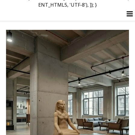
ENT_HTML5, 'UTF-8'), ]); }
Перейти
к
содержимому