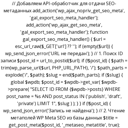
// Добавляем API-обработчик для отдачи SEO-
метаданных add_action('wp_ajax_nopriv_get_seo_meta',
'gal_export_seo_meta_handler');
add_action('wp_ajax_get_seo_meta',
'gal_export_seo_meta_handler'); function
gal_export_seo_meta_handler() { $url =
esc_url_raw($_GET['url'] ?? ''); if (empty($url)) {
wp_send_json_error('URL не передан'); } // 1. Поиск ID
записи $post_id = url_to_postid($url); if (!$post_id) { $path =
trim(wp_parse_url($url, PHP_URL_PATH), '/'); $path_parts =
explode('/', $path); $slug = end($path_parts); if ($slug) {
global $wpdb; $post_id = $wpdb->get_var( $wpdb-
>prepare( "SELECT ID FROM {$wpdb->posts} WHERE
post_name = %s AND post_status IN ('publish', 'draft',
'private') LIMIT 1", $slug ) ); } } if (!$post_id) {
wp_send_json_error('Запись не найдена'); } // 2. Чтение
метаполей WP Meta SEO из базы данных $title =
get_post_meta($post_id, '_metaseo_metatitle', true);