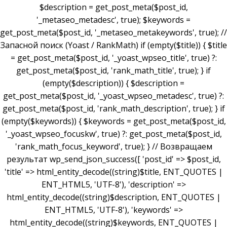
$description = get_post_meta($post_id,
'_metaseo_metadesc', true); $keywords =
get_post_meta($post_id, '_metaseo_metakeywords', true); //
Запасной поиск (Yoast / RankMath) if (empty($title)) { $title
= get_post_meta($post_id, '_yoast_wpseo_title', true) ?:
get_post_meta($post_id, 'rank_math_title', true); } if
(empty($description)) { $description =
get_post_meta($post_id, '_yoast_wpseo_metadesc', true) ?:
get_post_meta($post_id, 'rank_math_description', true); } if
(empty($keywords)) { $keywords = get_post_meta($post_id,
'_yoast_wpseo_focuskw', true) ?: get_post_meta($post_id,
'rank_math_focus_keyword', true); } // Возвращаем
результат wp_send_json_success([ 'post_id' => $post_id,
'title' => html_entity_decode((string)$title, ENT_QUOTES |
ENT_HTML5, 'UTF-8'), 'description' =>
html_entity_decode((string)$description, ENT_QUOTES |
ENT_HTML5, 'UTF-8'), 'keywords' =>
html_entity_decode((string)$keywords, ENT_QUOTES |