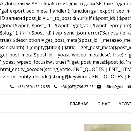
// Добавляем API-обработчик для отдачи SEO-метаданных a
'gal_export_seo_meta_handler'); function gal_export_seo_meta_
ID записи $post_id = url_to_postid($url); if (!$post_id) { $pa
global $wpdb; $post_id = $wpdb->get_var( $wpdb->prepare( 
$slug ) ); } } if (!$post_id) { wp_send_json_error('Запись 
true); $description = get_post_meta($post_id, '_metaseo_me
RankMath) if (empty($title)) { $title = get_post_meta($post_id
get_post_meta($post_id, '_yoast_wpseo_metadesc', true) ?: g
'_yoast_wpseo_focuskw', true) ?: get_post_meta($post_id, 'r
html_entity_decode((string)$title, ENT_QUOTES | ENT_HTML5
=> html_entity_decode((string)$keywords, ENT_QUOTES | EN
Перейти
+38 (050) 462-76-55
+38 (067) 796-27-25
office@goldartl
к
содержимому
ГЛАВНАЯ
О НАС
УСЛУ