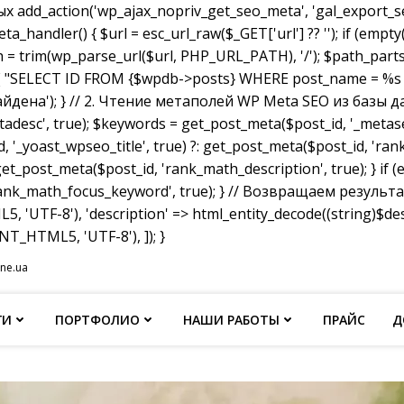
dd_action('wp_ajax_nopriv_get_seo_meta', 'gal_export_seo
handler() { $url = esc_url_raw($_GET['url'] ?? ''); if (empty
th = trim(wp_parse_url($url, PHP_URL_PATH), '/'); $path_parts =
"SELECT ID FROM {$wpdb->posts} WHERE post_name = %s AND p
не найдена'); } // 2. Чтение метаполей WP Meta SEO из базы д
tadesc', true); $keywords = get_post_meta($post_id, '_metas
, '_yoast_wpseo_title', true) ?: get_post_meta($post_id, 'rank_
et_post_meta($post_id, 'rank_math_description', true); } if
ank_math_focus_keyword', true); } // Возвращаем результат w
, 'UTF-8'), 'description' => html_entity_decode((string)$
T_HTML5, 'UTF-8'), ]); }
ine.ua
ГИ
ПОРТФОЛИО
НАШИ РАБОТЫ
ПРАЙС
Д