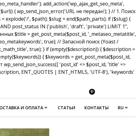
_meta_handler'); add_action('wp_ajax_get_seo_meta',
($url)) { wp_send_json_error('URL не передан'); } // 1. Поиск
 explode('/', $path); $slug = end($path_parts); if ($slug) {
ost_status IN ('publish', 'draft', 'private') LIMIT 1",
анных $title = get_post_meta($post_id, '_metaseo_metatitle',
eo_metakeywords', true); // Запасной поиск (Yoast /
math_title', true); } if (empty($description)) { $description =
 (empty($keywords)) { $keywords = get_post_meta($post_id,
p_send_json_success([ 'post_id' => $post_id, 'title' =>
description, ENT_QUOTES | ENT_HTML5, 'UTF-8'), 'keywords'
ОСТАВКА И ОПЛАТА
СТАТЬИ
КОНТАКТЫ
RU