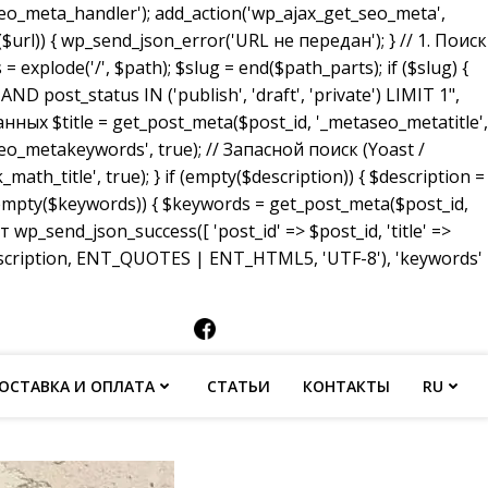
_meta_handler'); add_action('wp_ajax_get_seo_meta',
($url)) { wp_send_json_error('URL не передан'); } // 1. Поиск
 explode('/', $path); $slug = end($path_parts); if ($slug) {
ost_status IN ('publish', 'draft', 'private') LIMIT 1",
анных $title = get_post_meta($post_id, '_metaseo_metatitle',
eo_metakeywords', true); // Запасной поиск (Yoast /
math_title', true); } if (empty($description)) { $description =
 (empty($keywords)) { $keywords = get_post_meta($post_id,
p_send_json_success([ 'post_id' => $post_id, 'title' =>
description, ENT_QUOTES | ENT_HTML5, 'UTF-8'), 'keywords'
ОСТАВКА И ОПЛАТА
СТАТЬИ
КОНТАКТЫ
RU