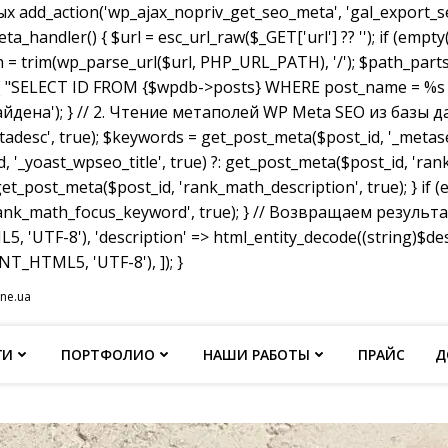
dd_action('wp_ajax_nopriv_get_seo_meta', 'gal_export_seo
handler() { $url = esc_url_raw($_GET['url'] ?? ''); if (empty
th = trim(wp_parse_url($url, PHP_URL_PATH), '/'); $path_parts =
"SELECT ID FROM {$wpdb->posts} WHERE post_name = %s AND p
не найдена'); } // 2. Чтение метаполей WP Meta SEO из базы д
tadesc', true); $keywords = get_post_meta($post_id, '_metas
, '_yoast_wpseo_title', true) ?: get_post_meta($post_id, 'rank_
et_post_meta($post_id, 'rank_math_description', true); } if
ank_math_focus_keyword', true); } // Возвращаем результат w
, 'UTF-8'), 'description' => html_entity_decode((string)$
T_HTML5, 'UTF-8'), ]); }
ine.ua
ГИ
ПОРТФОЛИО
НАШИ РАБОТЫ
ПРАЙС
Д