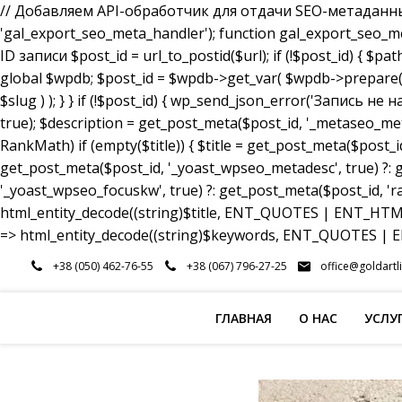
// Добавляем API-обработчик для отдачи SEO-метаданных a
'gal_export_seo_meta_handler'); function gal_export_seo_meta_
ID записи $post_id = url_to_postid($url); if (!$post_id) { $pa
global $wpdb; $post_id = $wpdb->get_var( $wpdb->prepare( 
$slug ) ); } } if (!$post_id) { wp_send_json_error('Запись 
true); $description = get_post_meta($post_id, '_metaseo_me
RankMath) if (empty($title)) { $title = get_post_meta($post_id
get_post_meta($post_id, '_yoast_wpseo_metadesc', true) ?: g
'_yoast_wpseo_focuskw', true) ?: get_post_meta($post_id, 'r
html_entity_decode((string)$title, ENT_QUOTES | ENT_HTML5
=> html_entity_decode((string)$keywords, ENT_QUOTES | EN
Перейти
+38 (050) 462-76-55
+38 (067) 796-27-25
office@goldartl
к
содержимому
ГЛАВНАЯ
О НАС
УСЛУ