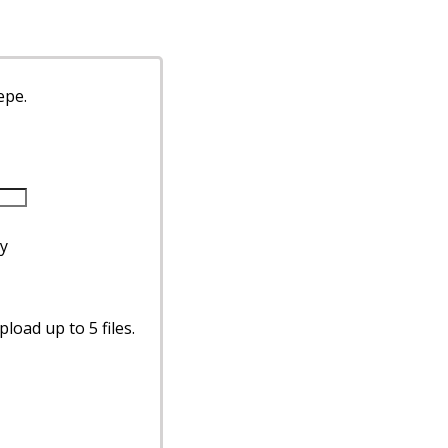
ере.
у
load up to 5 files.