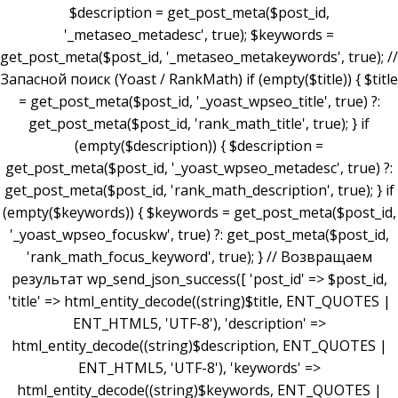
$description = get_post_meta($post_id,
'_metaseo_metadesc', true); $keywords =
get_post_meta($post_id, '_metaseo_metakeywords', true); //
Запасной поиск (Yoast / RankMath) if (empty($title)) { $title
= get_post_meta($post_id, '_yoast_wpseo_title', true) ?:
get_post_meta($post_id, 'rank_math_title', true); } if
(empty($description)) { $description =
get_post_meta($post_id, '_yoast_wpseo_metadesc', true) ?:
get_post_meta($post_id, 'rank_math_description', true); } if
(empty($keywords)) { $keywords = get_post_meta($post_id,
'_yoast_wpseo_focuskw', true) ?: get_post_meta($post_id,
'rank_math_focus_keyword', true); } // Возвращаем
результат wp_send_json_success([ 'post_id' => $post_id,
'title' => html_entity_decode((string)$title, ENT_QUOTES |
ENT_HTML5, 'UTF-8'), 'description' =>
html_entity_decode((string)$description, ENT_QUOTES |
ENT_HTML5, 'UTF-8'), 'keywords' =>
html_entity_decode((string)$keywords, ENT_QUOTES |