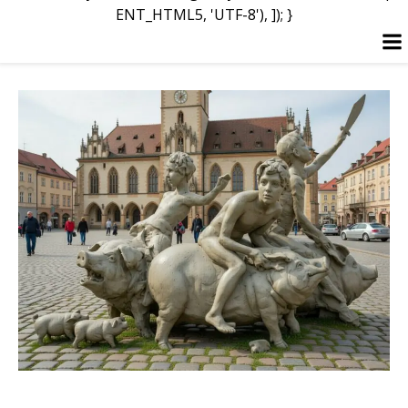
ENT_HTML5, 'UTF-8'), ]); }
Перейти
к
содержимому