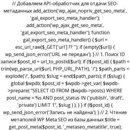
// Добавляем API-обработчик для отдачи SEO-
метаданных add_action('wp_ajax_nopriv_get_seo_meta',
'gal_export_seo_meta_handler');
add_action('wp_ajax_get_seo_meta',
'gal_export_seo_meta_handler'); function
gal_export_seo_meta_handler() { $url =
esc_url_raw($_GET['url'] ?? ''); if (empty($url)) {
wp_send_json_error('URL не передан'); } // 1. Поиск ID
записи $post_id = url_to_postid($url); if (!$post_id) { $path =
trim(wp_parse_url($url, PHP_URL_PATH), '/'); $path_parts =
explode('/', $path); $slug = end($path_parts); if ($slug) {
global $wpdb; $post_id = $wpdb->get_var( $wpdb-
>prepare( "SELECT ID FROM {$wpdb->posts} WHERE
post_name = %s AND post_status IN ('publish', 'draft',
'private') LIMIT 1", $slug ) ); } } if (!$post_id) {
wp_send_json_error('Запись не найдена'); } // 2. Чтение
метаполей WP Meta SEO из базы данных $title =
get_post_meta($post_id, '_metaseo_metatitle', true);