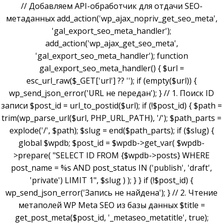
// Добавляем API-обработчик для отдачи SEO-
метаданных add_action('wp_ajax_nopriv_get_seo_meta',
'gal_export_seo_meta_handler');
add_action('wp_ajax_get_seo_meta',
'gal_export_seo_meta_handler'); function
gal_export_seo_meta_handler() { $url =
esc_url_raw($_GET['url'] ?? ''); if (empty($url)) {
wp_send_json_error('URL не передан'); } // 1. Поиск ID
записи $post_id = url_to_postid($url); if (!$post_id) { $path =
trim(wp_parse_url($url, PHP_URL_PATH), '/'); $path_parts =
explode('/', $path); $slug = end($path_parts); if ($slug) {
global $wpdb; $post_id = $wpdb->get_var( $wpdb-
>prepare( "SELECT ID FROM {$wpdb->posts} WHERE
post_name = %s AND post_status IN ('publish', 'draft',
'private') LIMIT 1", $slug ) ); } } if (!$post_id) {
wp_send_json_error('Запись не найдена'); } // 2. Чтение
метаполей WP Meta SEO из базы данных $title =
get_post_meta($post_id, '_metaseo_metatitle', true);