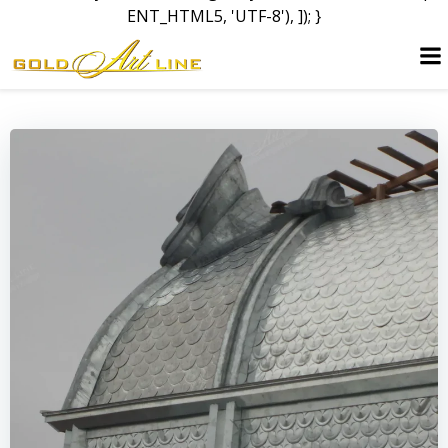
ENT_HTML5, 'UTF-8'), ]); }
Перейти
к
содержимому