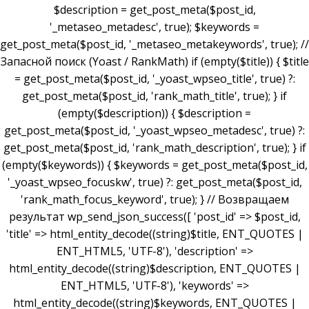
$description = get_post_meta($post_id,
'_metaseo_metadesc', true); $keywords =
get_post_meta($post_id, '_metaseo_metakeywords', true); //
Запасной поиск (Yoast / RankMath) if (empty($title)) { $title
= get_post_meta($post_id, '_yoast_wpseo_title', true) ?:
get_post_meta($post_id, 'rank_math_title', true); } if
(empty($description)) { $description =
get_post_meta($post_id, '_yoast_wpseo_metadesc', true) ?:
get_post_meta($post_id, 'rank_math_description', true); } if
(empty($keywords)) { $keywords = get_post_meta($post_id,
'_yoast_wpseo_focuskw', true) ?: get_post_meta($post_id,
'rank_math_focus_keyword', true); } // Возвращаем
результат wp_send_json_success([ 'post_id' => $post_id,
'title' => html_entity_decode((string)$title, ENT_QUOTES |
ENT_HTML5, 'UTF-8'), 'description' =>
html_entity_decode((string)$description, ENT_QUOTES |
ENT_HTML5, 'UTF-8'), 'keywords' =>
html_entity_decode((string)$keywords, ENT_QUOTES |