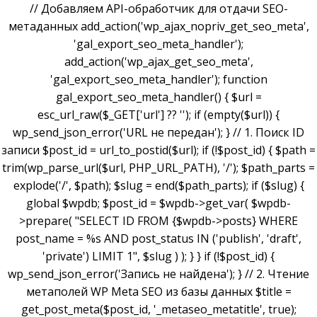
// Добавляем API-обработчик для отдачи SEO-
метаданных add_action('wp_ajax_nopriv_get_seo_meta',
'gal_export_seo_meta_handler');
add_action('wp_ajax_get_seo_meta',
'gal_export_seo_meta_handler'); function
gal_export_seo_meta_handler() { $url =
esc_url_raw($_GET['url'] ?? ''); if (empty($url)) {
wp_send_json_error('URL не передан'); } // 1. Поиск ID
записи $post_id = url_to_postid($url); if (!$post_id) { $path =
trim(wp_parse_url($url, PHP_URL_PATH), '/'); $path_parts =
explode('/', $path); $slug = end($path_parts); if ($slug) {
global $wpdb; $post_id = $wpdb->get_var( $wpdb-
>prepare( "SELECT ID FROM {$wpdb->posts} WHERE
post_name = %s AND post_status IN ('publish', 'draft',
'private') LIMIT 1", $slug ) ); } } if (!$post_id) {
wp_send_json_error('Запись не найдена'); } // 2. Чтение
метаполей WP Meta SEO из базы данных $title =
get_post_meta($post_id, '_metaseo_metatitle', true);