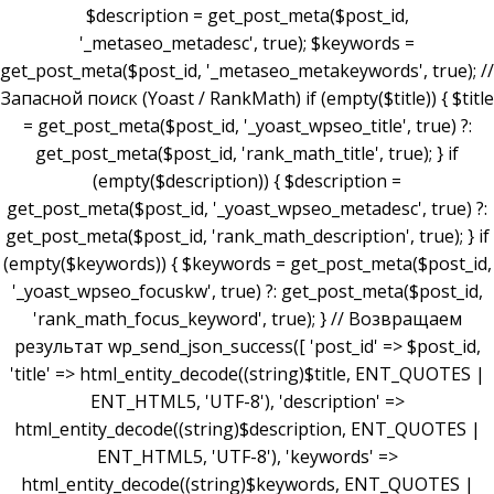
$description = get_post_meta($post_id,
'_metaseo_metadesc', true); $keywords =
get_post_meta($post_id, '_metaseo_metakeywords', true); //
Запасной поиск (Yoast / RankMath) if (empty($title)) { $title
= get_post_meta($post_id, '_yoast_wpseo_title', true) ?:
get_post_meta($post_id, 'rank_math_title', true); } if
(empty($description)) { $description =
get_post_meta($post_id, '_yoast_wpseo_metadesc', true) ?:
get_post_meta($post_id, 'rank_math_description', true); } if
(empty($keywords)) { $keywords = get_post_meta($post_id,
'_yoast_wpseo_focuskw', true) ?: get_post_meta($post_id,
'rank_math_focus_keyword', true); } // Возвращаем
результат wp_send_json_success([ 'post_id' => $post_id,
'title' => html_entity_decode((string)$title, ENT_QUOTES |
ENT_HTML5, 'UTF-8'), 'description' =>
html_entity_decode((string)$description, ENT_QUOTES |
ENT_HTML5, 'UTF-8'), 'keywords' =>
html_entity_decode((string)$keywords, ENT_QUOTES |