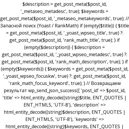
$description = get_post_meta($post_id,
'_metaseo_metadesc', true); $keywords =
get_post_meta($post_id, '_metaseo_metakeywords', true); //
Запасной поиск (Yoast / RankMath) if (empty($title)) { $title
= get_post_meta($post_id, '_yoast_wpseo_title', true) ?:
get_post_meta($post_id, 'rank_math_title', true); } if
(empty($description)) { $description =
get_post_meta($post_id, '_yoast_wpseo_metadesc', true) ?:
get_post_meta($post_id, 'rank_math_description', true); } if
(empty($keywords)) { $keywords = get_post_meta($post_id,
'_yoast_wpseo_focuskw', true) ?: get_post_meta($post_id,
'rank_math_focus_keyword', true); } // Возвращаем
результат wp_send_json_success([ 'post_id' => $post_id,
'title' => html_entity_decode((string)$title, ENT_QUOTES |
ENT_HTML5, 'UTF-8'), 'description' =>
html_entity_decode((string)$description, ENT_QUOTES |
ENT_HTML5, 'UTF-8'), 'keywords' =>
html_entity_decode((string)$keywords, ENT_QUOTES |