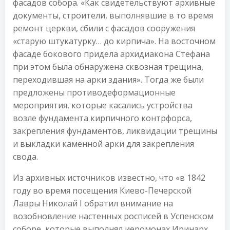
фасадов собора. «Как свидетельствуют архивные
документы, строители, выполнявшие в то время
ремонт церкви, сбили с фасадов сооружения
«старую штукатурку… до кирпича». На восточном
фасаде бокового придела архидиакона Стефана
при этом была обнаружена сквозная трещина,
переходившая на арки здания». Тогда же были
предложены противодеформационные
мероприятия, которые касались устройства
возле фундамента кирпичного контрфорса,
закрепления фундаментов, ликвидации трещины
и выкладки каменной арки для закрепления
свода.
Из архивных источников известно, что «в 1842
году во время посещения Киево-Печерской
Лавры Николай І обратил внимание на
возобновление настенных росписей в Успенском
соборе, которые выполнял иеромонах Иринарх.