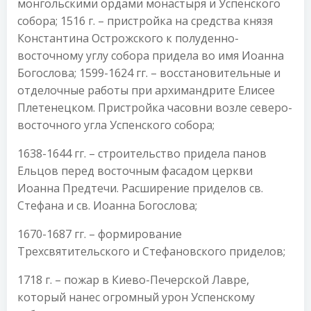
монгольскими ордами монастыря и Успенского
собора; 1516 г. – пристройка на средства князя
Константина Острожского к полуденно-
восточному углу собора придела во имя Иоанна
Богослова; 1599-1624 гг. – восстановительные и
отделочные работы при архимандрите Елисее
Плетенецком. Пристройка часовни возле северо-
восточного угла Успенского собора;
1638-1644 гг. – строительство придела панов
Ельцов перед восточным фасадом церкви
Иоанна Предтечи. Расширение приделов св.
Стефана и св. Иоанна Богослова;
1670-1687 гг. – формирование
Трехсвятительского и Стефановского приделов;
1718 г. – пожар в Киево-Печерской Лавре,
который нанес огромный урон Успенскому