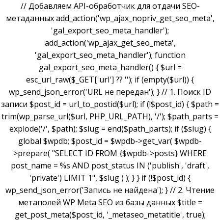
// Добавляем API-обработчик для отдачи SEO-
метаданных add_action('wp_ajax_nopriv_get_seo_meta',
'gal_export_seo_meta_handler');
add_action('wp_ajax_get_seo_meta',
'gal_export_seo_meta_handler'); function
gal_export_seo_meta_handler() { $url =
esc_url_raw($_GET['url'] ?? ''); if (empty($url)) {
wp_send_json_error('URL не передан'); } // 1. Поиск ID
записи $post_id = url_to_postid($url); if (!$post_id) { $path =
trim(wp_parse_url($url, PHP_URL_PATH), '/'); $path_parts =
explode('/', $path); $slug = end($path_parts); if ($slug) {
global $wpdb; $post_id = $wpdb->get_var( $wpdb-
>prepare( "SELECT ID FROM {$wpdb->posts} WHERE
post_name = %s AND post_status IN ('publish', 'draft',
'private') LIMIT 1", $slug ) ); } } if (!$post_id) {
wp_send_json_error('Запись не найдена'); } // 2. Чтение
метаполей WP Meta SEO из базы данных $title =
get_post_meta($post_id, '_metaseo_metatitle', true);