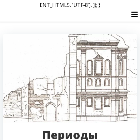
ENT_HTML5, 'UTF-8'), ]); }
Перейти
к
содержимому
Периоды